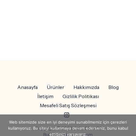
Kökleri derinlere indi, dalları göğe yükseldi.
Kimi zaman sessizce, kimi zaman rüzgârla konuştu.
Sessizce anlatıyor, duyabilene…
Zeytin Ağacının Hikâyesi
Anasayfa
Ürünler
Hakkımızda
Blog
İletişim
Gizlilik Politikası
Mesafeli Satış Sözleşmesi
Web sitemizde size en iyi deneyimi sunabilmemiz için çerezleri
kullanıyoruz. Bu siteyi kullanmaya devam ederseniz, bunu kabul
Copyright © 2026 Dalia Olive Oil
ettiğinizi varsayarız.
Built with ♥ by piyuv.com