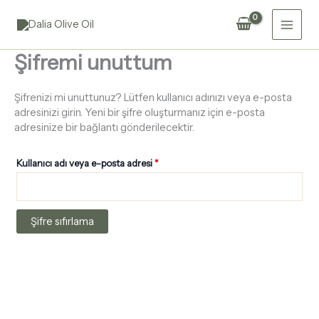
İçeriğe
Gerekli
Main
atla
Men
Şifremi unuttum
Şifrenizi mi unuttunuz? Lütfen kullanıcı adınızı veya e-posta
adresinizi girin. Yeni bir şifre oluşturmanız için e-posta
adresinize bir bağlantı gönderilecektir.
Kullanıcı adı veya e-posta adresi
*
Şifre sıfırlama
Köklerden Gelen Anlatı
Mitoloji der ki; bir tanrıça, toprağa barış dikti.